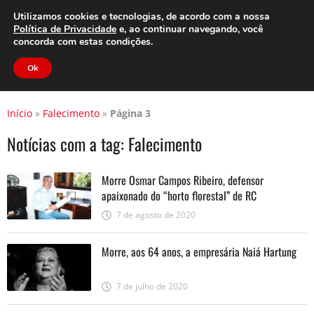
Clube do Assinante
Área do Assinante
Utilizamos cookies e tecnologias, de acordo com a nossa
Política de Privacidade
e, ao continuar navegando, você
concorda com estas condições.
Jornal Cidade
Ok
Início
»
Falecimento
»
Página 3
Notícias com a tag:
Falecimento
Morre Osmar Campos Ribeiro, defensor
apaixonado do “horto florestal” de RC
7 de agosto de 2020
Morre, aos 64 anos, a empresária Naiá Hartung
7 de julho de 2020