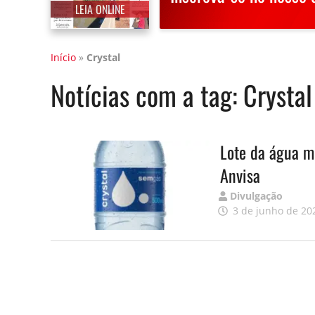
LEIA ONLINE
Início
»
Crystal
Notícias com a tag:
Crystal
Lote da água m
Anvisa
Publicado
Divulgação
por
3 de junho de 20