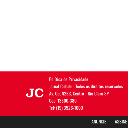
Política de Privacidade
JC
Jornal Cidade - Todos os direitos reservados
Av. 05, N283, Centro - Rio Claro SP
Cep: 13500-380
Tel: (19) 3526-1000
ANUNCIE
ASSINE