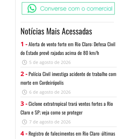
Converse c
Notícias Mais Acessadas
1 -
Alerta de vento forte em Rio Claro: Defesa Civil
do Estado prevê rajadas acima de 80 km/h
5 de agosto de 2026
2 -
Polícia Civil investiga acidente de trabalho com
morte em Cordeirópolis
6 de agosto de 2026
3 -
Ciclone extratropical trará ventos fortes a Rio
Claro e SP; veja como se proteger
7 de agosto de 2026
4 -
Registro de falecimentos em Rio Claro: últimas