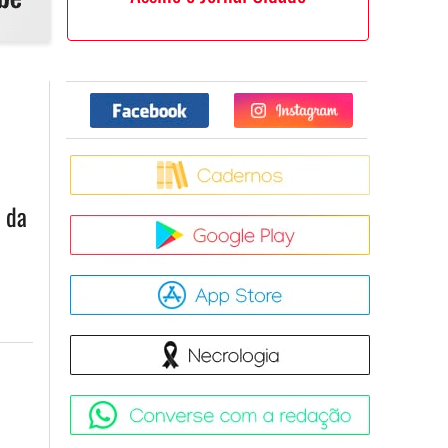
Facebook
Twitter
Caderno
 da
Google Pla
App Store
Necrologia
Converse 