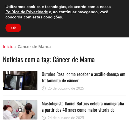
Clube do Assinante
Área do Assinante
Utilizamos cookies e tecnologias, de acordo com a nossa
Política de Privacidade
e, ao continuar navegando, você
concorda com estas condições.
Jornal Cidade
Ok
Início
»
Câncer de Mama
Notícias com a tag:
Câncer de Mama
Outubro Rosa: como receber o auxílio-doença em
tratamento de câncer
25 de outubro de 2025
Mastologista Daniel Buttros celebra mamografia
a partir dos 40 anos como maior vitória do
Outubro Rosa
24 de outubro de 2025