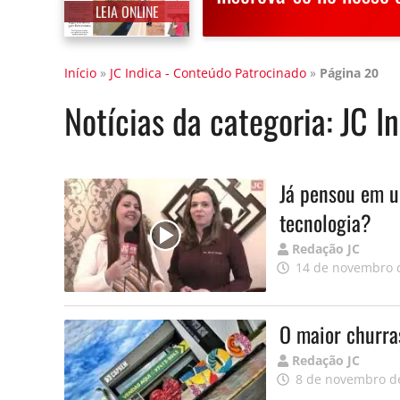
LEIA ONLINE
Início
»
JC Indica - Conteúdo Patrocinado
»
Página 20
Notícias da categoria:
JC I
Já pensou em um
tecnologia?
Publicado
Redação JC
por
14 de novembro 
O maior churra
Publicado
Redação JC
por
8 de novembro d