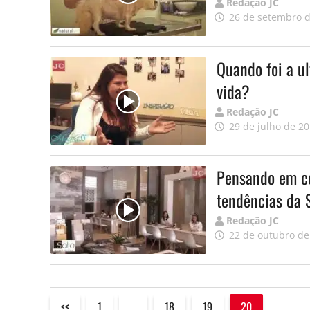
Publicado
Redação JC
por
26 de setembro 
Quando foi a u
vida?
Publicado
Redação JC
por
29 de julho de 2
Pensando em co
tendências da 
Publicado
Redação JC
por
22 de outubro de
<<
1
…
18
19
20