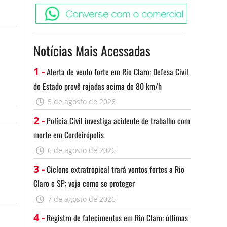
Converse c
Notícias Mais Acessadas
1 -
Alerta de vento forte em Rio Claro: Defesa Civil
do Estado prevê rajadas acima de 80 km/h
5 de agosto de 2026
2 -
Polícia Civil investiga acidente de trabalho com
morte em Cordeirópolis
6 de agosto de 2026
3 -
Ciclone extratropical trará ventos fortes a Rio
Claro e SP; veja como se proteger
7 de agosto de 2026
4 -
Registro de falecimentos em Rio Claro: últimas