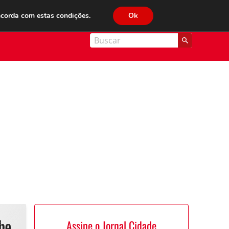
JC FM 89.1
ncorda com estas condições.
Ok
nal Cidade
Assine o Jornal Cidade