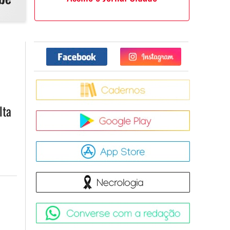
Facebook
Twitter
Caderno
lta
Google Pla
App Store
Necrologia
Converse 