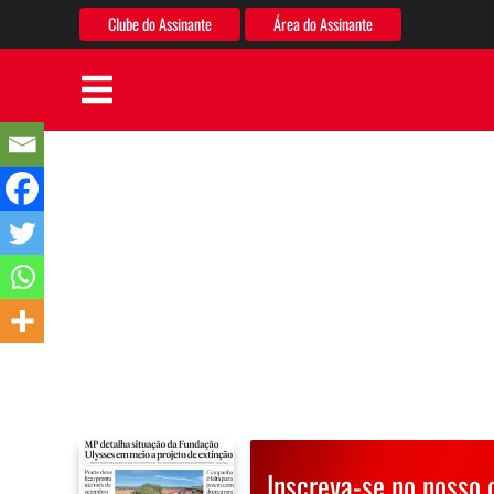
Clube do Assinante
Área do Assinante
Inscreva-se no nosso 