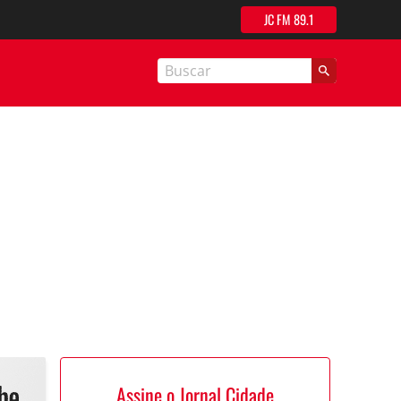
JC FM 89.1
nal Cidade
Assine o Jornal Cidade