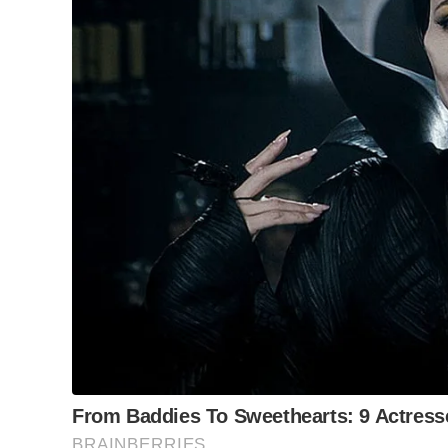
Luís Fernando Quilici, dire
Levantamento feito junto ao Cadastro Geral de
referência o mês de julho deste ano, mostra que 
que deste volume 6.973 postos, ou seja, 70% dos
cerâmica.
O impacto da indústria cerâmica também repercute
Gertrudes tenha a melhor média na região, com 3
ocupa a 18ª colocação com a melhor média salari
Em Cordeirópolis, que também faz parte do Polo 
mínimos, o que representa a 28ª colocação no E
de postos de trabalho originados pela indústria
consideramos os empregos indiretos devido à amp
setor. No entanto, além da criação de empregos