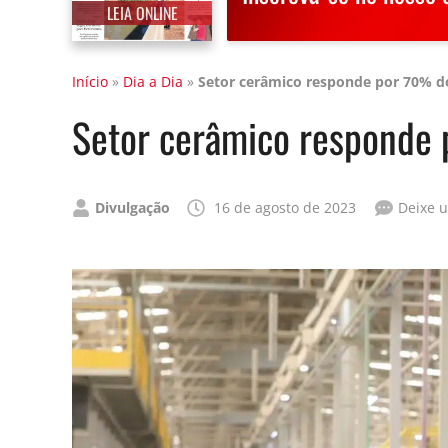
LEIA ONLINE
Início
»
Dia a Dia
»
Setor cerâmico responde por 70% d
Setor cerâmico responde
Publicado
Divulgação
16 de agosto de 2023
Deixe 
por