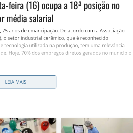
ta-feira (16) ocupa a 18ª posição no
r média salarial
6), 75 anos de emancipação. De acordo com a Associação
, o setor industrial cerâmico, que é reconhecido
e tecnologia utilizada na produção, tem uma relevância
dade. Hoje, 70% dos empregos diretos gerados no município
erâmicos associados à Aspacer, que operam em alguns
do elas: Grupo Embramaco, Grupo Incopisos, Cerâmica
LEIA MAIS
s, Formigres Pisos e Revestimentos Cerâmicos e Viva