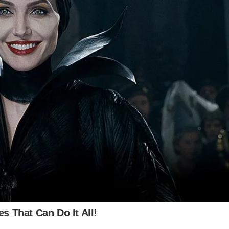
tor de Relações Institucionais da ASPACER
 Empregados e Desempregados (Caged), que tem como
na cidade são gerados 10.226 postos de trabalho, sendo
 empregos são originados diretamente pela indústria
 na classificação salarial, fazendo com que Santa
,4 salários mínimos por mês. Segundo o IBGE, a cidade
al no Estado em São Paulo, que tem 645 municípios.
Cerâmico, o trabalhador recebeu uma média de 3,2 salário
stado. “A repercussão econômica decorrente da quantidade
 adquire um alcance substancialmente maior quando
la diversificação da cadeia de produção dentro desse
, o ramo cerâmico é um impulsionador do progresso,