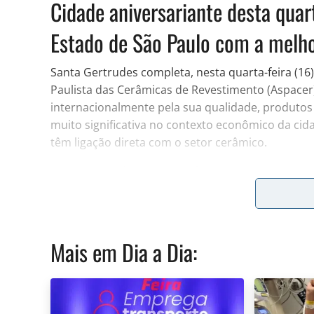
Cidade aniversariante desta quar
Estado de São Paulo com a melho
Santa Gertrudes completa, nesta quarta-feira (1
Paulista das Cerâmicas de Revestimento (Aspacer)
internacionalmente pela sua qualidade, produtos 
muito significativa no contexto econômico da ci
têm ligação direta com o setor cerâmico.
Santa Gertrudes sedia atualmente sete grupos c
casos em até mais de uma planta industrial, sen
Villagres, Grupo Almeida, Grupo Cedasa Cerâmica
Cerâmica.
Mais em
Dia a Dia
: