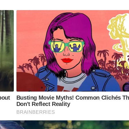
mo econômico e social de toda a região”, afirma Luís
is da Aspacer.
INDÚSTRIA
,
REGIÃO
,
SANTA GERTRUDES
ferecer informação de qualidade e credibilidade. Apoie o jornal
YouTube