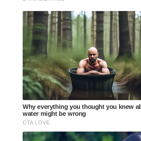
exercendo uma influência significativa no dinamis
Fernando Quilici, diretor de Relações Instituciona
Tags:
ASPACER
,
CERÂMICAS
,
ECONOMIA
,
EMPREGOS
,
A sua assinatura é fundamental para continuarmos a o
do Jornal Cidade.
Clique aqui
.