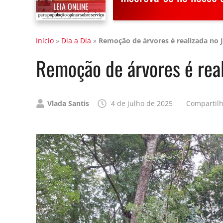
LEIA ONLINE
Início
»
Dia a Dia
»
Remoção de árvores é realizada no 
Remoção de árvores é real
Publicado
Vlada Santis
4 de julho de 2025
Compartil
por