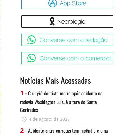
Necrologia
Converse 
Converse c
Notícias Mais Acessadas
1 -
Cirurgiã-dentista morre após acidente na
rodovia Washington Luís, à altura de Santa
Gertrudes
4 de agosto de 2026
2 -
Acidente entre carretas tem incêndio e uma