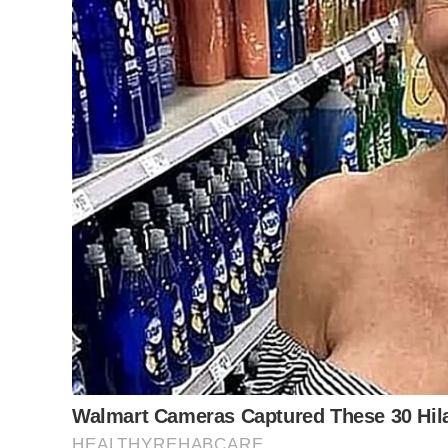
Segunda a prefeitura, árvores estavam mortas e 
Em nota a administração municipal disse: “Por 
outro espécime de pequeno porte foi feita no Ja
mortas e havia risco de queda. A situação foi det
grande galho do flamboyant. Ao verificar o fato, 
secas e ofereciam perigo aos transeuntes. Como 
Defesa Civil solicitou auxílio ao corpo de Bombei
na quarta-feira (2). Nesta quinta-feira a madeira
transporte e destinação apropriada. A Defesa Civi
técnico para a retirada das árvores pelo fato de a
ventos dos últimos dias, que aumentaram os risc
ressalta que o plantio de árvores em áreas públic
município, que incentiva o plantio de árvores p
comunicou.