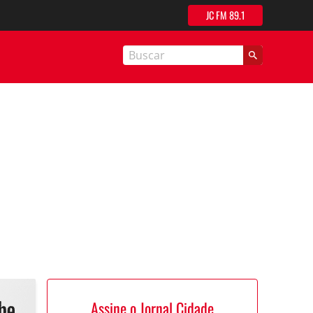
JC FM 89.1
nal Cidade
Assine o Jornal Cidade