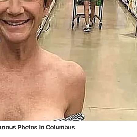
ofereciam risco de queda
medida de segurança, a remoção de um flamboyant e de
rdim Público, uma vez que ambas as árvores estavam
ectada na sexta-feira (27), com a queda de parte de um
constatou-se que a árvore e outra ao lado, menor, estavam
o flamboyant era muito alto, com mais de 20 metros, a
ros, que fez a retirada das copas no domingo e dos troncos
 das árvores removidas estava sendo cortada para o
l explica que, de acordo com a legislação, emitiu parecer
 situação, de extrema urgência, ser agravada pelos fortes
os de queda daquelas árvores condenadas. A prefeitura
as e em matas ciliares é feito frequentemente pelo
ela população com a produção e doação de mudas”,