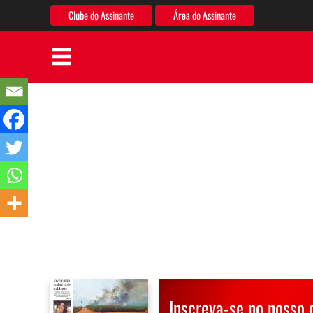
Clube do Assinante
Área do Assinante
Inscreva-se no nosso 