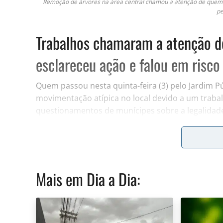
Remoção de árvores na área central chamou a atenção de quem p
pe
Trabalhos chamaram a atenção de
esclareceu ação e falou em risco
Quem passou nesta quinta-feira (3) pelo Jardim Pú
movimentação atípica no local devido a um trabal
questionamentos de munícipes sobre a legalidade
medida e apontou os motivos.
Mais em
Dia a Dia
: