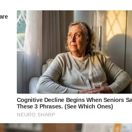
PARO
,
PREFEITURA
,
RIO CLARO
ferecer informação de qualidade e credibilidade. Apoie o jornal
YouTube