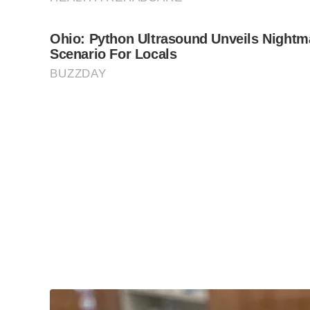
Tags:
ÁRVORES
,
JARDIM PÚBLICO
,
MANUTENÇÃO E RE
A sua assinatura é fundamental para continuarmos a o
do Jornal Cidade.
Clique aqui
.