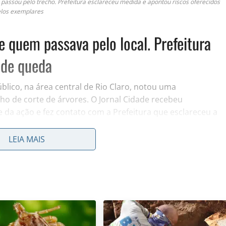
assou pelo trecho. Prefeitura esclareceu medida e apontou riscos oferecidos
los exemplares
 quem passava pelo local. Prefeitura
 de queda
blico, na área central de Rio Claro, notou uma
ho de corte de árvores. O Jornal Cidade recebeu
 da ação e fez contato com a Prefeitura que esclareceu a
LEIA MAIS