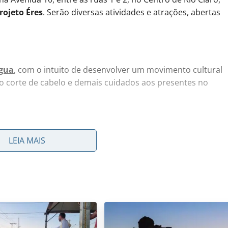
rojeto Éres
. Serão diversas atividades e atrações, abertas
Água
, com o intuito de desenvolver um movimento cultural
 do corte de cabelo e demais cuidados aos presentes no
LEIA MAIS
esentes e o evento também contará com
Sônia Tobias
,
mo e Preconceito”
, a partir das 17 horas.
organizacional, diretora da empresa Vision LP especializada
 Thais Meyriane
, psicóloga em saúde pública,
 em psicanálise e estudos em psicologia de matriz africana