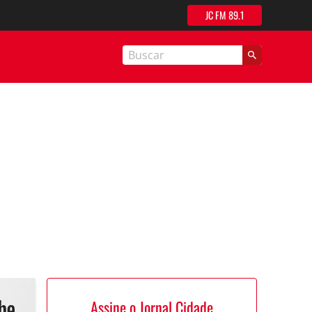
JC FM 89.1
nal Cidade
Assine o Jornal Cidade