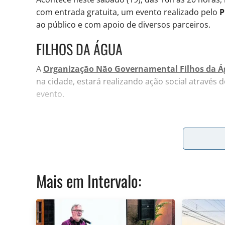
com entrada gratuita, um evento realizado pelo
P
ao público e com apoio de diversos parceiros.
FILHOS DA ÁGUA
A
Organização Não Governamental Filhos da 
na cidade, estará realizando ação social através
evento.
O grupo
Samba Keu Kero
estará animando os pr
falando sobre a
“Cena Feminina Contra o Racis
A partir das 19h, a
Dra. Carolina Paz
, psicóloga 
Mais em
Intervalo
:
em abusos e transtornos TPD em clínica e a
Dra.
psicossoail/Caps, psicóloga clínica, pós-graduada
estarão no
“Divã com as Divas”
.