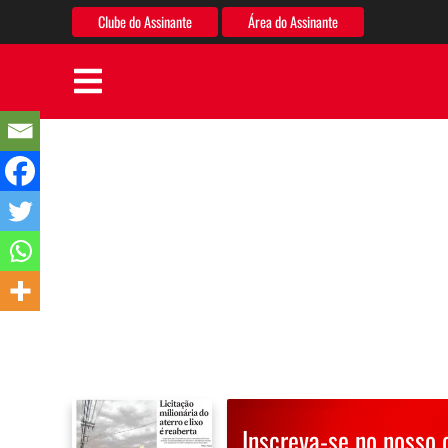
Clube do Assinante
Área do Assinante
Inscreva-se no nosso 