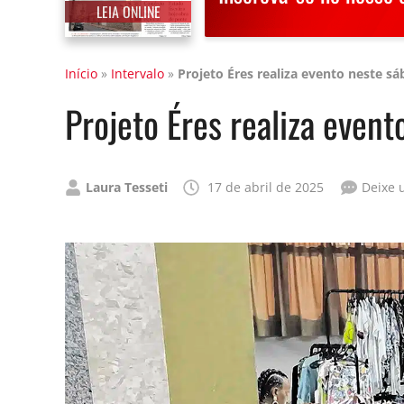
LEIA ONLINE
Início
»
Intervalo
»
Projeto Éres realiza evento neste s
Projeto Éres realiza even
Publicado
Laura Tesseti
17 de abril de 2025
Deixe 
por