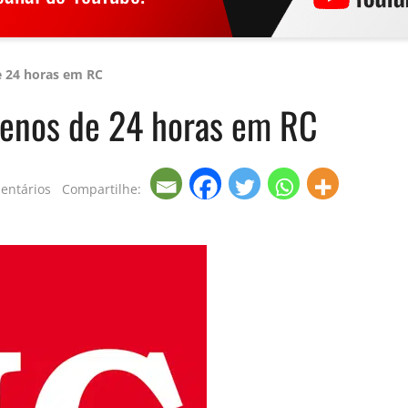
 24 horas em RC
menos de 24 horas em RC
em
entários
Compartilhe:
Nova
morte
violenta
em
menos
de
24
horas
em
RC