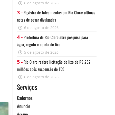
e
6 de agosto de 2026
3 -
Registro de falecimentos em Rio Claro: últimas
o
notas de pesar divulgadas
6 de agosto de 2026
4 -
Prefeitura de Rio Claro abre pesquisa para
água, esgoto e coleta de lixo
5 de agosto de 2026
5 -
Rio Claro reabre licitação do lixo de R$ 232
a
milhões após suspensão do TCE
s
6 de agosto de 2026
o
Serviços
A
Cadernos
Anuncie
Assine