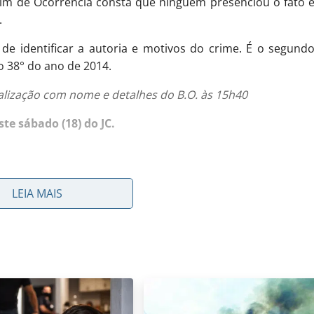
etim de Ocorrência consta que ninguém presenciou o fato 
.
m de identificar a autoria e motivos do crime. É o segund
 38° do ano de 2014.
alização com nome e detalhes do B.O. às 15h40
te sábado (18) do JC.
oi morto a tiros na tarde de quinta-feira (16)
, durante um
LEIA MAIS
sidencial Vila Verde. Testemunhas contaram aos policiai
 homens em uma moto vermelha chegaram ao salão, quand
em que a vítima estava cortando o cabelo de um garoto.
 que num primeiro momento dificulta sua identificação.