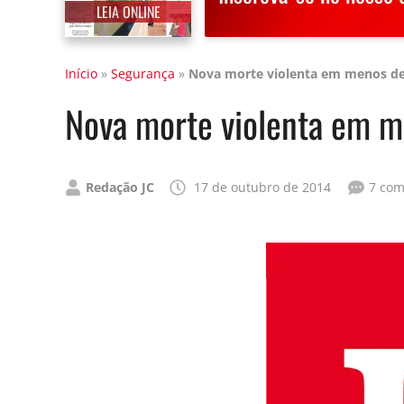
LEIA ONLINE
Início
»
Segurança
»
Nova morte violenta em menos de
Nova morte violenta em 
Publicado
Redação JC
17 de outubro de 2014
7 com
por