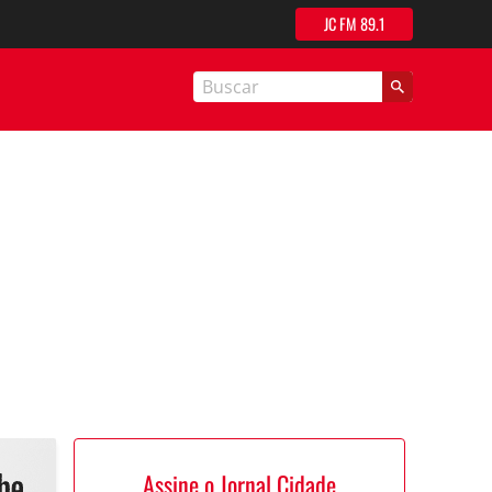
JC FM 89.1
nal Cidade
Assine o Jornal Cidade