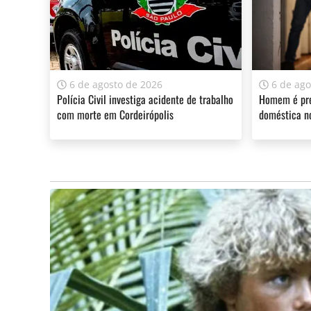
A sua assinatura é fundamental para continuarmos a o
do Jornal Cidade.
Clique aqui
.
6 de agosto de 2026
6 de ago
Polícia Civil investiga acidente de trabalho
Homem é pre
com morte em Cordeirópolis
doméstica n