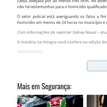
caída, alvejada por ao menos três tiros. No Bol
não há testemunhas para o homicídio qualificado
O setor policial está averiguando os fatos a fi
homicídio em menos de 24 horas no município e o
Com informações do repórter Sidney Navas – atu
A matéria na íntegra você confere na edição des
ASSASSINATO
O cabeleireiro Bruno Lira dos Santos, 25 anos,
f
frustrada tentativa de assalto na Rua 1, no Re
militares que atenderam a ocorrência que dois
o garupa desceu e anunciou o assalto na hora 
Mais em
Segurança
:
polícia diz que o assassino estaria de capacete
, o