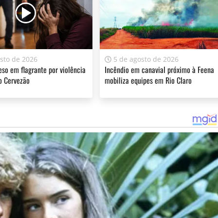
ferecer informação de qualidade e credibilidade. Apoie o jornal
YouTube
sto de 2026
5 de agosto de 2026
so em flagrante por violência
Incêndio em canavial próximo à Feena
o Cervezão
mobiliza equipes em Rio Claro