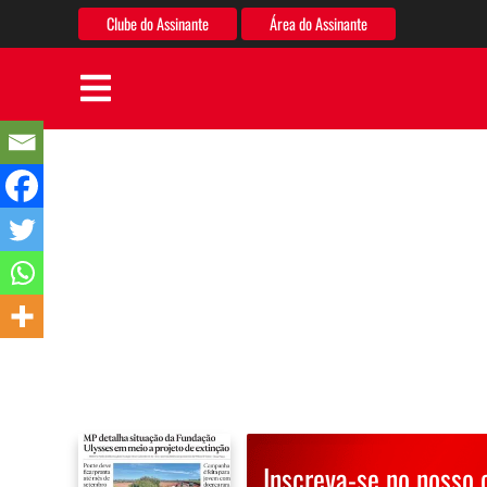
Clube do Assinante
Área do Assinante
Inscreva-se no nosso 