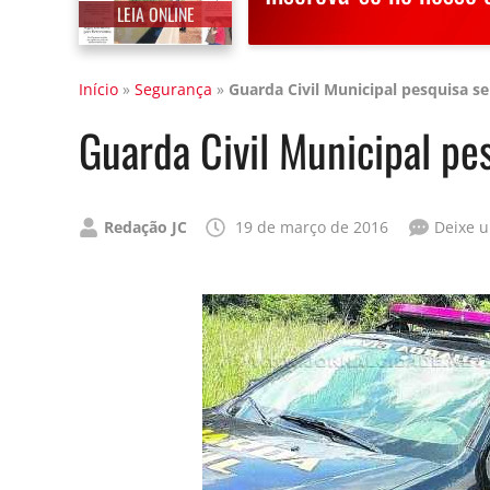
LEIA ONLINE
Início
»
Segurança
»
Guarda Civil Municipal pesquisa se
Guarda Civil Municipal pe
Publicado
Redação JC
19 de março de 2016
Deixe 
por