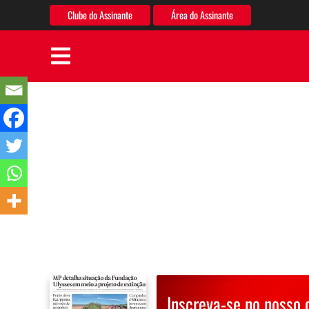
Clube do Assinante
Área do Assinante
Inscreva-se no nosso 