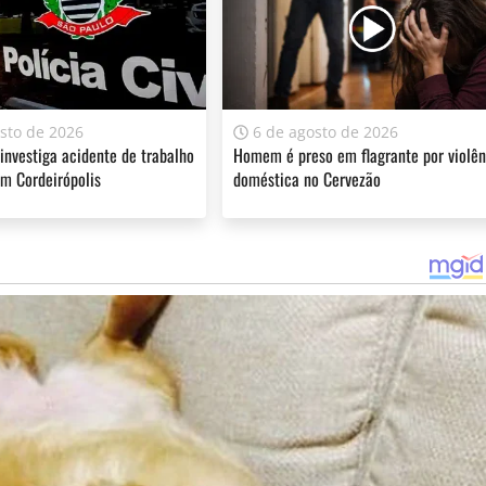
sto de 2026
6 de agosto de 2026
ferecer informação de qualidade e credibilidade. Apoie o jornal
 investiga acidente de trabalho
Homem é preso em flagrante por violên
m Cordeirópolis
doméstica no Cervezão
YouTube