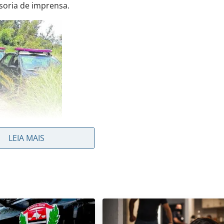
soria de imprensa.
LEIA MAIS
está em
Guarda Municipal toma as medidas cabíveis de acordo co
do da situação, o veículo pode ser levado para o pátio. Se 
 90 dias, o carro passa a ser considerado ‘sucata’ e poder