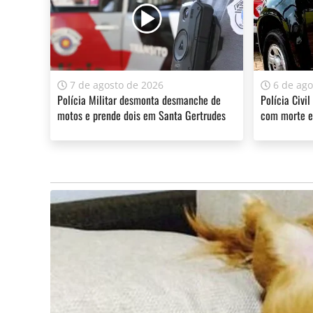
ir a leilão.
7 de agosto de 2026
6 de ago
A sua assinatura é fundamental para continuarmos a o
Polícia Militar desmonta desmanche de
Polícia Civil
do Jornal Cidade.
Clique aqui
.
motos e prende dois em Santa Gertrudes
com morte e