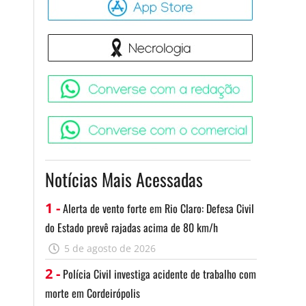
Necrologia
Converse 
Converse c
m
Notícias Mais Acessadas
s
1 -
Alerta de vento forte em Rio Claro: Defesa Civil
do Estado prevê rajadas acima de 80 km/h
5 de agosto de 2026
,
2 -
Polícia Civil investiga acidente de trabalho com
a
morte em Cordeirópolis
a