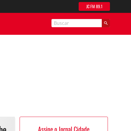
JC FM 89.1
nal Cidade
Assine o Jornal Cidade