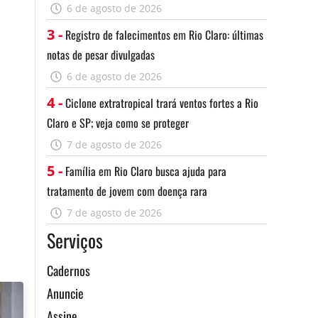
6 de agosto de 2026
3 -
Registro de falecimentos em Rio Claro: últimas
notas de pesar divulgadas
6 de agosto de 2026
4 -
Ciclone extratropical trará ventos fortes a Rio
Claro e SP; veja como se proteger
7 de agosto de 2026
5 -
Família em Rio Claro busca ajuda para
tratamento de jovem com doença rara
7 de agosto de 2026
Serviços
Cadernos
m
o
Anuncie
á
Assine