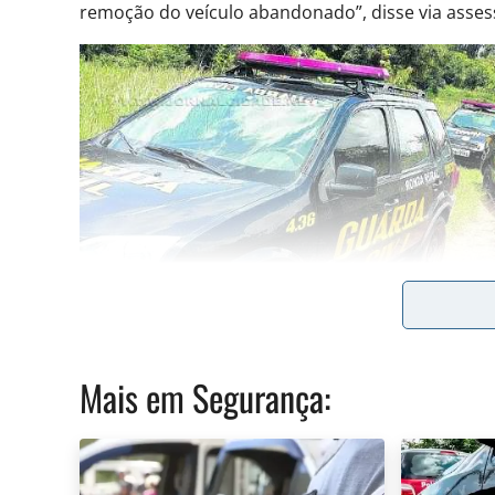
remoção do veículo abandonado”, disse via asses
Se o carro não foi utilizado em roubo ou furto e 
Mais em
Segurança
:
abandono, pode estar sujeito a leilão
Quando os carros não são oriundos de crime, a 
o CTB (Código de Trânsito Brasileiro) e, dependen
proprietário não retira o veículo em um prazo de