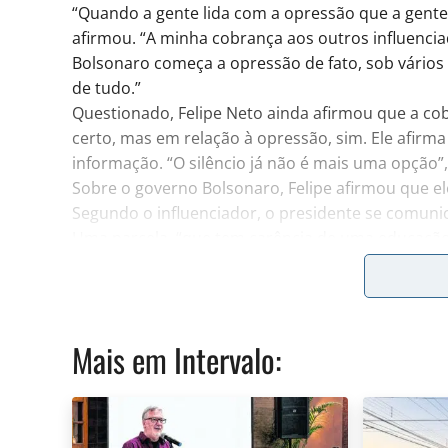
“Quando a gente lida com a opressão que a gente
afirmou. “A minha cobrança aos outros influenci
Bolsonaro começa a opressão de fato, sob vários
de tudo.”
Questionado, Felipe Neto ainda afirmou que a cob
certo, mas em relação à opressão, sim. Ele afirm
informação. “O silêncio já não é mais uma opção”,
Sobre o governo Bolsonaro, Felipe afirmou que e
Segundo o influenciador, o presidente se comuni
Uma parcela, “que tem carência de uma educação b
Sobre uma futura eleição, ele afirma que voltaria
presidente, e nega que tenha qualquer pretensão 
qualquer projeto político em mente no momento”
Entre alguns questionamentos sobre posicioname
Mais em
Intervalo
:
críticas que fez, admitindo que errou em muitos d
quatro anos amadurecendo e estudando” e que co
Sobre quais são suas fontes de informação, ele 
seguidores, mas se baseia principalmente na impr