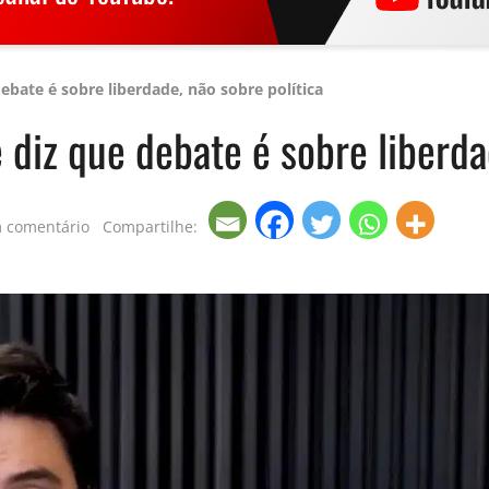
ebate é sobre liberdade, não sobre política
 diz que debate é sobre liberda
 comentário
Compartilhe: