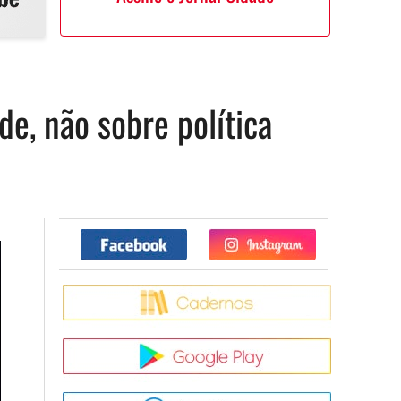
de, não sobre política
Facebook
Twitter
Caderno
Google Pla
App Store