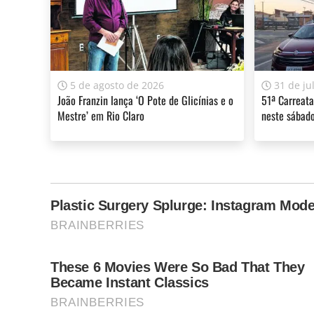
comunicação. É inacreditável ter que falar isso. 
Tags:
FELIPENETO
,
POLÍTICA
,
RODAVIVA
5 de agosto de 2026
31 de ju
A sua assinatura é fundamental para continuarmos a o
João Franzin lança ‘O Pote de Glicínias e o
51ª Carreata
do Jornal Cidade.
Clique aqui
.
Mestre’ em Rio Claro
neste sábado