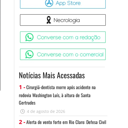
Necrologia
Converse 
Converse c
Notícias Mais Acessadas
1 -
Cirurgiã-dentista morre após acidente na
rodovia Washington Luís, à altura de Santa
Gertrudes
l
4 de agosto de 2026
2 -
Alerta de vento forte em Rio Claro: Defesa Civil