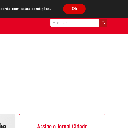
JC FM 89.1
ncorda com estas condições.
Ok
nal Cidade
Assine o Jornal Cidade