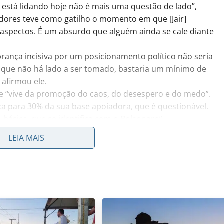
 está lidando hoje não é mais uma questão de lado”,
adores teve como gatilho o momento em que [Jair]
 aspectos. É um absurdo que alguém ainda se cale diante
rança incisiva por um posicionamento político não seria
a que não há lado a ser tomado, bastaria um mínimo de
 afirmou ele.
le “vive da promoção do caos, do desespero e do medo”.
ca para 30% da sua base apoiadora, que é questionável.
ásica, que se identifica com o Bolsonaro”.
 em qualquer outro candidato, que não fosse o atual
LEIA MAIS
política. “Não me imagino virando político. Não tenho
.
nto passados, Felipe Neto recordou posts homofóbicos e
esses casos. Ele afirmou que passou “os últimos três,
ntinuar tentando evoluir e melhorar.
afirma que pouco consegue absorver do feedback dos
ensa: “Precisamos valorizar o trabalho dos veículos de