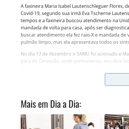
A faxineira Maria Isabel Lautenschleguer Flores, d
Covid-19, segundo sua irmã Eva Tscherne Lauten
tempos e a faxineira buscou atendimento na Uni
mandada de volta para casa, após ser diagnostica
buscar atendimento ela fez raio-X e mandada de v
pulmão limpo, mas ela apresentava todos os sinto
No dia 17 de dezembro o SAMU foi acionado e Mari
para do Cervezão, onde permaneceu, nos dois loca
“No dia 18 já a entubaram e dias depois ela precis
permaneceu até 6 de janeiro, onde faleceu. Acred
atenção, ela poderia estar viva”, finaliza a irmã.
Mais em
Dia a Dia
:
Gestão
A Secretaria Municipal de Saúde informa que na at
reorganizado o comitê de enfrentamento à Covid