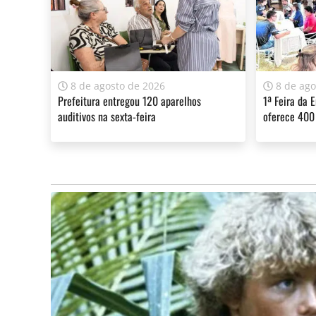
nas unidades de urgência e emergência. Estes pr
unidades de saúde.
8 de agosto de 2026
8 de ago
Prefeitura entregou 120 aparelhos
1ª Feira da 
A sua assinatura é fundamental para continuarmos a o
auditivos na sexta-feira
oferece 400
do Jornal Cidade.
Clique aqui
.
Claro