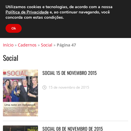
Clube do Assinante
Área do Assinante
Utilizamos cookies e tecnologias, de acordo com a nossa
Política de Privacidade
e, ao continuar navegando, você
concorda com estas condições.
Jornal Cidade
Ok
Início
»
Cadernos
»
Social
»
Página 47
Social
SOCIAL 15 DE NOVEMBRO 2015
15 de novembro de 2015
SOCIAL 08 DE NOVEMBRO DE 2015