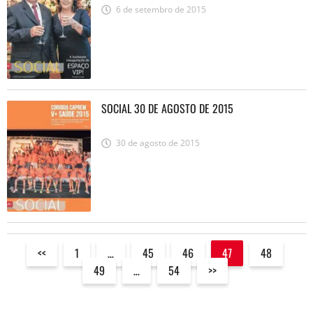
6 de setembro de 2015
SOCIAL 30 DE AGOSTO DE 2015
30 de agosto de 2015
<<
1
…
45
46
47
48
49
…
54
>>