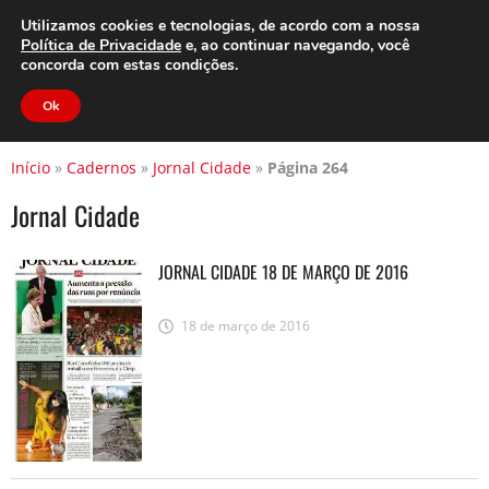
Clube do Assinante
Área do Assinante
Utilizamos cookies e tecnologias, de acordo com a nossa
Política de Privacidade
e, ao continuar navegando, você
concorda com estas condições.
Jornal Cidade
Ok
Início
»
Cadernos
»
Jornal Cidade
»
Página 264
Jornal Cidade
JORNAL CIDADE 18 DE MARÇO DE 2016
18 de março de 2016