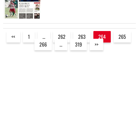
<<
1
…
262
263
264
265
266
…
319
>>