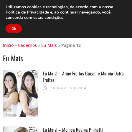
Clube do Assinante
Área do Assinante
Utilizamos cookies e tecnologias, de acordo com a nossa
Política de Privacidade
e, ao continuar navegando, você
concorda com estas condições.
Jornal Cidade
Ok
Início
»
Cadernos
»
Eu Mais
»
Página 12
Eu Mais
Eu Mais! – Aline Freitas Gurgel e Marcia Dutra
Freitas
7 de fevereiro de 2014
Eu Mais! – Monica Regina Pinhatti