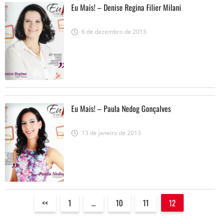
Eu Mais! – Denise Regina Filier Milani
6 de dezembro de 2013
Eu Mais! – Paula Nedog Gonçalves
13 de janeiro de 2013
<<
1
…
10
11
12