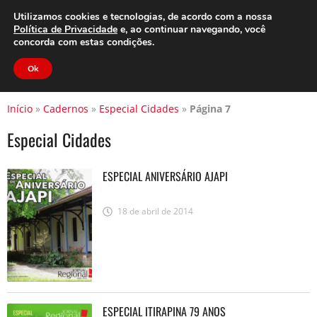
Clube do Assinante
Área do Assinante
Utilizamos cookies e tecnologias, de acordo com a nossa
Política de Privacidade
e, ao continuar navegando, você
concorda com estas condições.
Jornal Cidade
Ok
Início
»
Cadernos
»
Especial Cidades
»
Página 7
Especial Cidades
ESPECIAL ANIVERSÁRIO AJAPI
18 de abril de 2014
ESPECIAL ITIRAPINA 79 ANOS