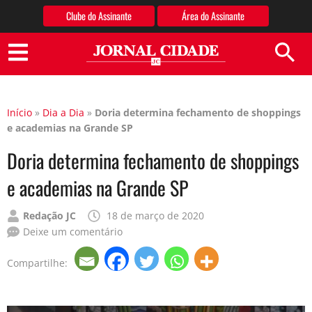
Clube do Assinante
Área do Assinante
Jornal Cidade
Início
»
Dia a Dia
»
Doria determina fechamento de shoppings
e academias na Grande SP
Doria determina fechamento de shoppings
e academias na Grande SP
Publicado
Redação JC
18 de março de 2020
por
Deixe um comentário
Compartilhe: