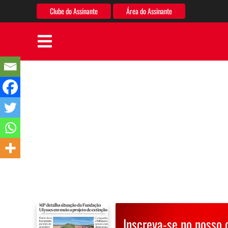
Clube do Assinante
Área do Assinante
Inscreva-se no nosso 