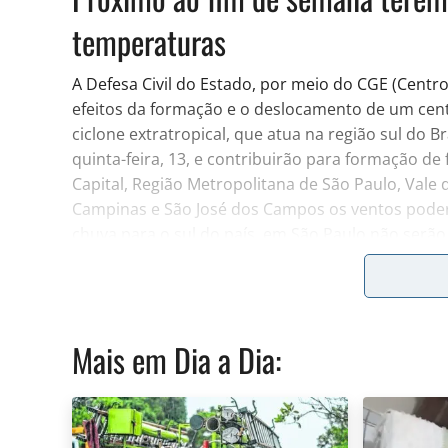
temperaturas
A Defesa Civil do Estado, por meio do CGE (Cent
efeitos da formação e o deslocamento de um cen
ciclone extratropical, que atua na região sul do B
quinta-feira, 13, e contribuirão para formação de
Capital, Região Metropolitana de São Paulo, Vale 
Campinas e São José dos Campos os ventos poderã
chuva para o sul do país, em São Paulo não serão 
Próximo ao fim de semana teremos significativa 
acontecerá em razão de uma entrada de massa de a
temperatura mínima na Capital poderá chegar aos 
Mais em
Dia a Dia
:
ocorrer, e estes estarão associados à passagem d
Até quinta-feira, 13, o estado de São Paulo terá 