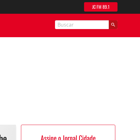
JC FM 89.1
nal Cidade
Assine o Jornal Cidade