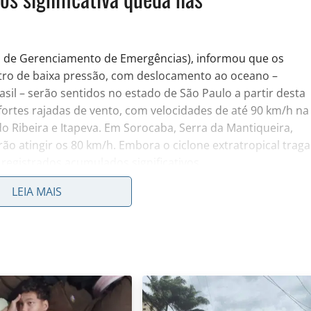
ro de Gerenciamento de Emergências), informou que os
tro de baixa pressão, com deslocamento ao oceano –
rasil – serão sentidos no estado de São Paulo a partir desta
 fortes rajadas de vento, com velocidades de até 90 km/h na
do Ribeira e Itapeva. Em Sorocaba, Serra da Mantiqueira,
o atingir os 80 km/h. Embora o ciclone extratropical traga
registrados acumulados significativos.
queda nas temperaturas, no entanto, este fenômeno
LEIA MAIS
r frio no estado de São Paulo. Na sexta-feira, 14, a
9°C. Já os episódios de chuvas serão mais difíceis de
e uma frente fria sobre o oceano.
tempo firme e temperaturas mais elevadas ao longo do dia,