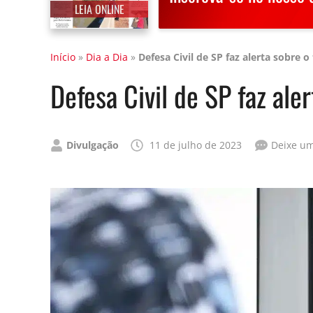
LEIA ONLINE
Início
»
Dia a Dia
»
Defesa Civil de SP faz alerta sobre 
Defesa Civil de SP faz ale
Publicado
Divulgação
11 de julho de 2023
Deixe u
por