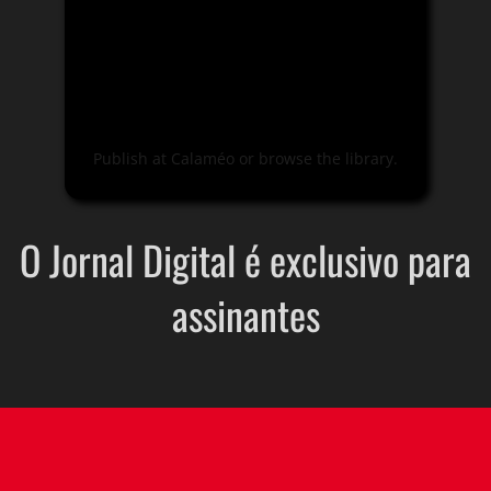
Publish
at
Calaméo
or
browse
the library.
O Jornal Digital é exclusivo para
assinantes