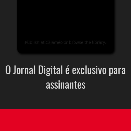
Publish
at
Calaméo
or
browse
the library.
O Jornal Digital é exclusivo para
assinantes