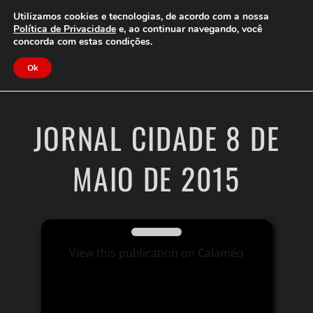
Clube do Assinante
Área do Assinante
Utilizamos cookies e tecnologias, de acordo com a nossa
Política de Privacidade
e, ao continuar navegando, você
concorda com estas condições.
Jornal Cidade
Ok
JORNAL CIDADE 8 DE
MAIO DE 2015
View this publication on Calaméo