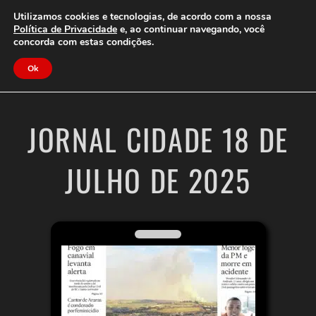
Clube do Assinante
Área do Assinante
Utilizamos cookies e tecnologias, de acordo com a nossa
Política de Privacidade
e, ao continuar navegando, você
concorda com estas condições.
Jornal Cidade
Ok
JORNAL CIDADE 18 DE
JULHO DE 2025