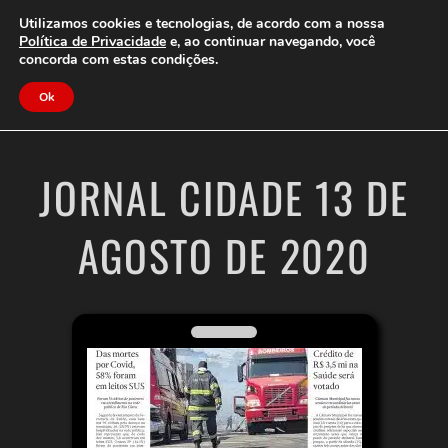
Clube do Assinante
Área do Assinante
Utilizamos cookies e tecnologias, de acordo com a nossa
Política de Privacidade
e, ao continuar navegando, você
concorda com estas condições.
Jornal Cidade
Ok
JORNAL CIDADE 13 DE
AGOSTO DE 2020