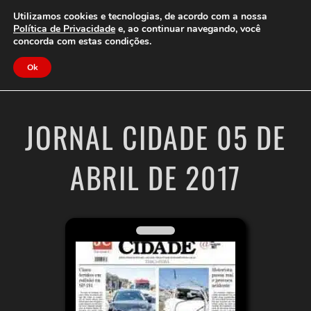
Clube do Assinante
Área do Assinante
Utilizamos cookies e tecnologias, de acordo com a nossa
Política de Privacidade
e, ao continuar navegando, você
concorda com estas condições.
Jornal Cidade
Ok
JORNAL CIDADE 05 DE
ABRIL DE 2017