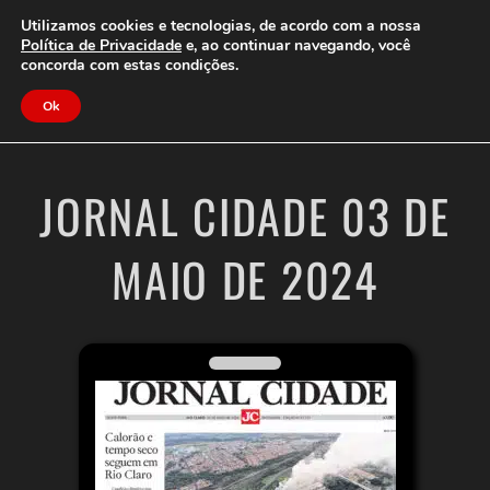
Clube do Assinante
Área do Assinante
Utilizamos cookies e tecnologias, de acordo com a nossa
Política de Privacidade
e, ao continuar navegando, você
concorda com estas condições.
Jornal Cidade
Ok
JORNAL CIDADE 03 DE
MAIO DE 2024