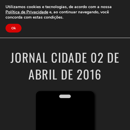
Clube do Assinante
Área do Assinante
Utilizamos cookies e tecnologias, de acordo com a nossa
Política de Privacidade
e, ao continuar navegando, você
concorda com estas condições.
Jornal Cidade
Ok
JORNAL CIDADE 02 DE
ABRIL DE 2016