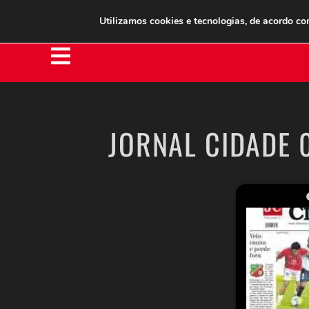
Clube do Assinante
Área do Assinante
Utilizamos cookies e tecnologias, de acordo c
JORNAL CIDADE 0