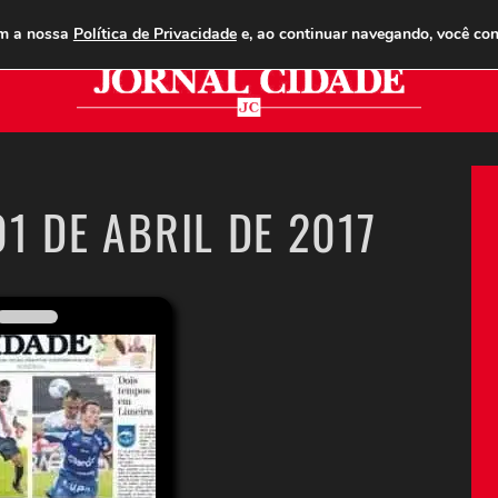
ANUNCIE
ASSINE
CONTATO
PUBLICIDADE LEGAL
om a nossa
Política de Privacidade
e, ao continuar navegando, você co
Jor
1 DE ABRIL DE 2017